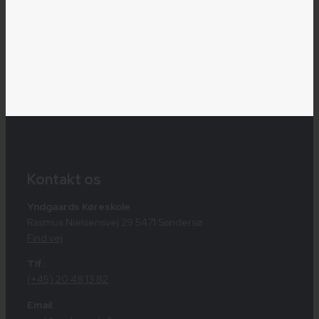
Kontakt os
Yndgaards Køreskole
Rasmus Nielsensvej 29 5471 Søndersø
Find vej
Tlf.:
(+45) 20 48 13 82
Email: