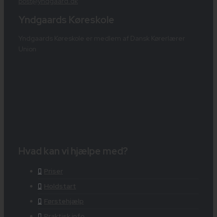
post@yndgaard.dk
Yndgaards Køreskole
Yndgaards Køreskole er medlem af Dansk Kørerlærer
Union
Hvad kan vi hjælpe med?
Priser
Holdstart
Førstehjælp
Praktisk info