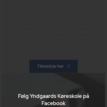
mange års erfaring, der lægger stor vægt på individuel
undervisning. Min køreskole er medlem af Dansk
Kørelærer Union.
Fra 1. januar 2001 har Trafikministeriet lagt
køreundervisningen i fuldstændig faste rammer.
Lovgivningen foreskriver nu, at du skal have modtaget
mindst 53 lektioners undervisning. Disse 53 lektioner
omfatter både teori, kørsel på manøvrebane og i trafikken
samt et køreteknisk kursus.
Tilmeld jer her
Følg Yndgaards Køreskole på
Facebook