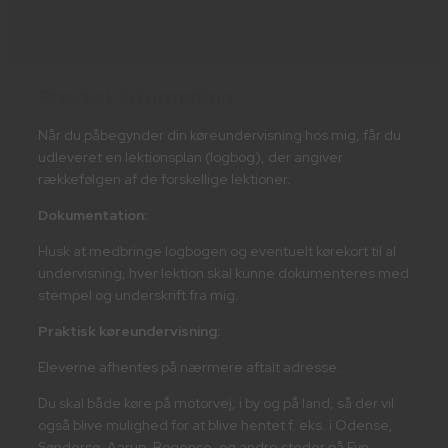
Læs mere her
Praktisk information
Når du påbegynder din køreundervisning hos mig, får du
udleveret en lektionsplan (logbog), der angiver
rækkefølgen af de forskellige lektioner.​​​
Dokumentation:
Husk at medbringe logbogen og eventuelt kørekort til al
undervisning, hver lektion skal kunne dokumenteres med
stempel og underskrift fra mig.​
Praktisk køreundervisning:​
Eleverne afhentes på nærmere aftalt adresse.
Du skal både køre på motorvej, i by og på land, så der vil
også blive mulighed for at blive hentet f. eks. i Odense,
Søndersø, Aarup, Bogense, og andre steder på Fyn.