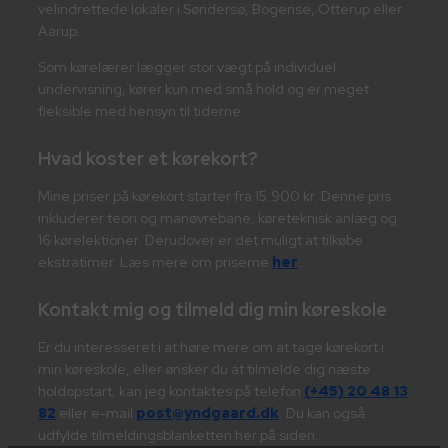
velindrettede lokaler i Søndersø, Bogense, Otterup eller
Aarup.
Som kørelærer lægger stor vægt på individuel
undervisning, kører kun med små hold og er meget
fleksible med hensyn til tiderne.
Hvad koster et kørekort?
Mine priser på kørekort starter fra 15.900 kr. Denne pris
inkluderer teori og manøvrebane, køreteknisk anlæg og
16 kørelektioner. Derudover er det muligt at tilkøbe
ekstratimer. Læs mere om priserne
her
.
Kontakt mig og tilmeld dig min køreskole
Er du interesseret i at høre mere om at tage kørekort i
min køreskole, eller ønsker du at tilmelde dig næste
holdopstart, kan jeg kontaktes på telefon
(+45) 20 48 13
82
eller e-mail
post@yndgaard.dk
. Du kan også
udfylde tilmeldingsblanketten her på siden.​