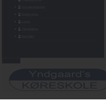
Om køreskolen
Vigtig info
Login
Tilmelding
Kontakt
Luk