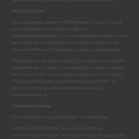
Teori og kørsel:
Din uddannelse starter med 4 lektioners teori, hvor jeg
som kørelærer bl.a. orienterer dig om
undervisningsforløbet, om sammenhængen imellem den
teoretiske og den praktiske undervisning samt om de
krav, der stilles ved teoriprøven og den praktiske prøve.
Markedets p.t. bedste teoribog ”Drive4you” kan du købe i
min køreskole. I bogen er der indlagt en præcis oversigt
over, hvornår der er teoriundervisning samt information
om den lovbefalede vekselvirkning mellem teori- og
køreundervisning, som skal overholdes ved al
køreundervisning.​
Teoriundervisning:
Din teoriundervisning planlægger vi i fællesskab. ​
Vi finder de tidspunkter, der passer bedst, og
undervisningen foregår i køreskolens egne hyggelige og